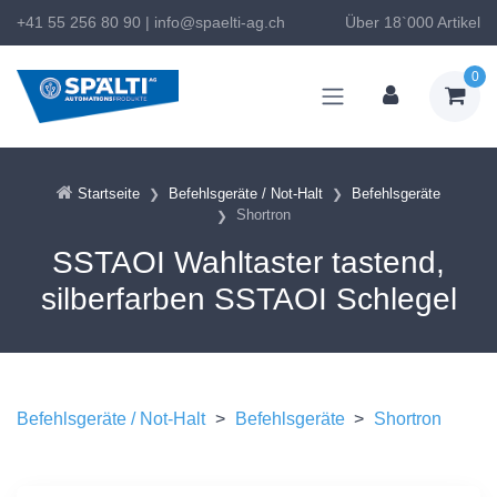
+41 55 256 80 90
|
info@spaelti-ag.ch
Über 18`000 Artikel
0
Startseite
Befehlsgeräte / Not-Halt
Befehlsgeräte
Shortron
SSTAOI Wahltaster tastend,
silberfarben SSTAOI Schlegel
Befehlsgeräte / Not-Halt
>
Befehlsgeräte
>
Shortron