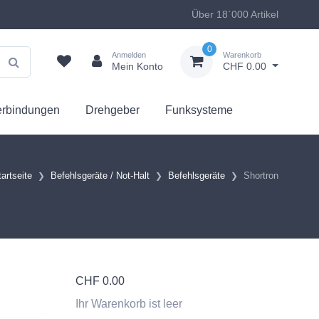
Über 18`000 Artikel
0
Anmelden
Warenkorb
Mein Konto
CHF 0.00
erbindungen
Drehgeber
Funksysteme
tartseite
Befehlsgeräte / Not-Halt
Befehlsgeräte
Shortron
CHF
0.00
Ihr Warenkorb ist leer