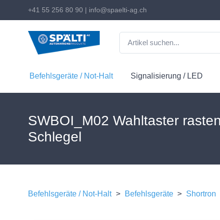
+41 55 256 80 90
|
info@spaelti-ag.ch
Befehlsgeräte / Not-Halt
Signalisierung / LED
SWBOI_M02 Wahltaster raste
Schlegel
Befehlsgeräte / Not-Halt
>
Befehlsgeräte
>
Shortron