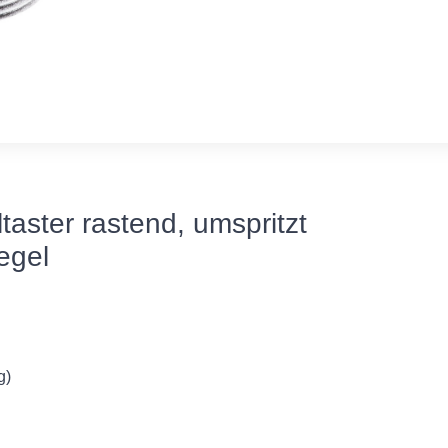
ster rastend, umspritzt
egel
g)