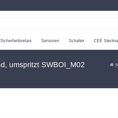
Sicherheitsrelais
Sensoren
Schalter
CEE Steckv
nd, umspritzt SWBOI_M02
S