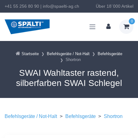
+41 55 256 80 90
|
info@spaelti-ag.ch
Über 18`000 Artikel
0
Startseite
Befehlsgeräte / Not-Halt
Befehlsgeräte
Shortron
SWAI Wahltaster rastend,
silberfarben SWAI Schlegel
Befehlsgeräte / Not-Halt
>
Befehlsgeräte
>
Shortron