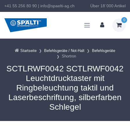
+41 55 256 80 90
|
info@spaelti-ag.ch
Über 18`000 Artikel
0
Startseite
Befehlsgeräte / Not-Halt
Befehlsgeräte
Shortron
SCTLRWF0042 SCTLRWF0042
Leuchtdrucktaster mit
Ringbeleuchtung taktil und
Laserbeschriftung, silberfarben
Schlegel