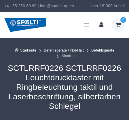
+41 55 256 80 90
|
info@spaelti-ag.ch
Über 18`000 Artikel
0
Startseite
Befehlsgeräte / Not-Halt
Befehlsgeräte
Shortron
SCTLRRF0226 SCTLRRF0226
Leuchtdrucktaster mit
Ringbeleuchtung taktil und
Laserbeschriftung, silberfarben
Schlegel