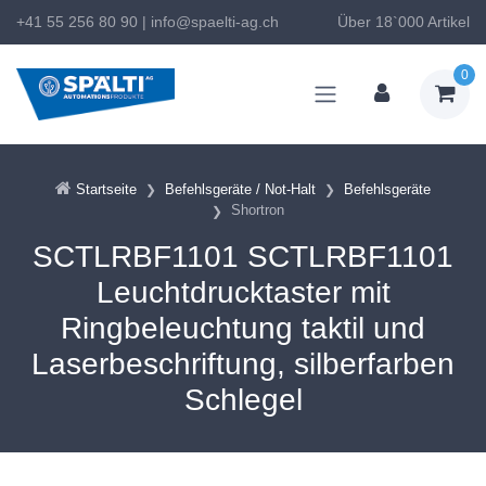
+41 55 256 80 90
|
info@spaelti-ag.ch
Über 18`000 Artikel
0
Startseite
Befehlsgeräte / Not-Halt
Befehlsgeräte
Shortron
SCTLRBF1101 SCTLRBF1101
Leuchtdrucktaster mit
Ringbeleuchtung taktil und
Laserbeschriftung, silberfarben
Schlegel