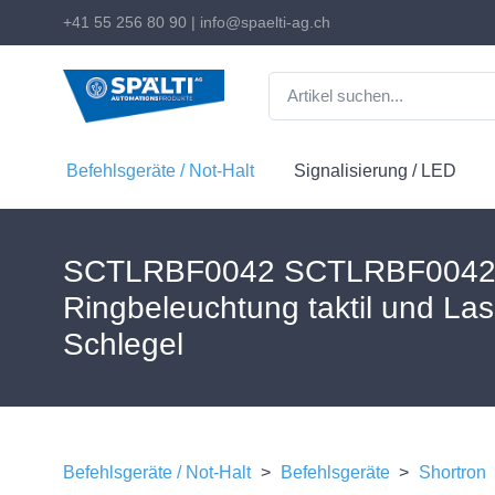
+41 55 256 80 90
|
info@spaelti-ag.ch
Befehlsgeräte / Not-Halt
Signalisierung / LED
SCTLRBF0042 SCTLRBF0042 Le
Ringbeleuchtung taktil und Las
Schlegel
Befehlsgeräte / Not-Halt
>
Befehlsgeräte
>
Shortron