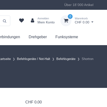
Über 18`000 Artikel
0
Anmelden
Warenkorb
Mein Konto
CHF 0.00
erbindungen
Drehgeber
Funksysteme
tartseite
Befehlsgeräte / Not-Halt
Befehlsgeräte
Shortron
CHF
0.00