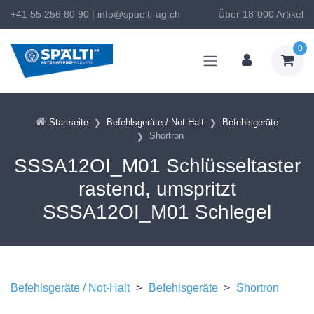
+41 55 256 80 90
|
info@spaelti-ag.ch
Über 18`000 Artikel
0
Startseite
Befehlsgeräte / Not-Halt
Befehlsgeräte
Shortron
SSSA12OI_M01 Schlüsseltaster
rastend, umspritzt
SSSA12OI_M01 Schlegel
Befehlsgeräte / Not-Halt
>
Befehlsgeräte
>
Shortron