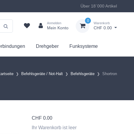
Über 18`000 Artikel
0
Anmelden
Warenkorb
Mein Konto
CHF 0.00
erbindungen
Drehgeber
Funksysteme
tartseite
Befehlsgeräte / Not-Halt
Befehlsgeräte
Shortron
CHF
0.00
Ihr Warenkorb ist leer