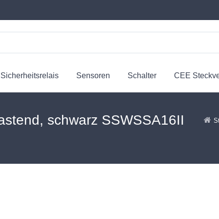
Sicherheitsrelais
Sensoren
Schalter
CEE Steckv
rastend, schwarz SSWSSA16II
S