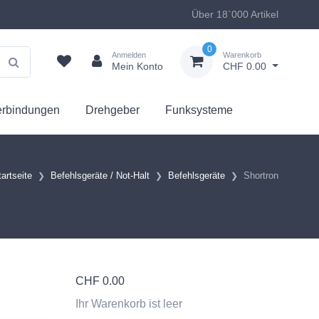
Über 18`000 Artikel
0
Anmelden
Warenkorb
Mein Konto
CHF 0.00
erbindungen
Drehgeber
Funksysteme
tartseite
Befehlsgeräte / Not-Halt
Befehlsgeräte
Shortron
CHF
0.00
Ihr Warenkorb ist leer