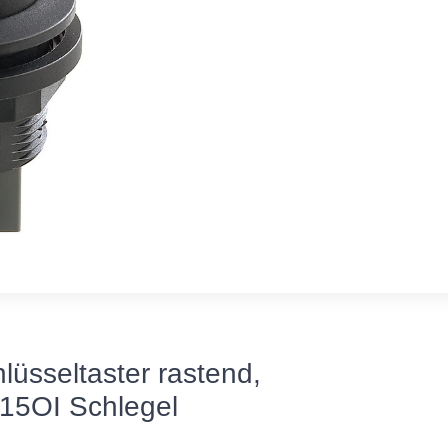
sseltaster rastend,
5OI Schlegel