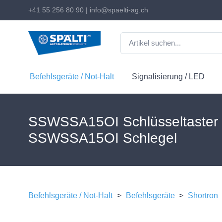
+41 55 256 80 90
|
info@spaelti-ag.ch
Befehlsgeräte / Not-Halt
Signalisierung / LED
SSWSSA15OI Schlüsseltaster 
SSWSSA15OI Schlegel
Befehlsgeräte / Not-Halt
>
Befehlsgeräte
>
Shortron