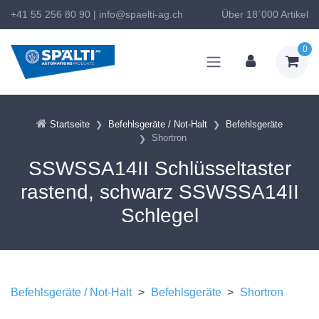
+41 55 256 80 90
|
info@spaelti-ag.ch
Über 18`000 Artikel
0
Startseite
Befehlsgeräte / Not-Halt
Befehlsgeräte
Shortron
SSWSSA14II Schlüsseltaster
rastend, schwarz SSWSSA14II
Schlegel
Befehlsgeräte / Not-Halt
>
Befehlsgeräte
>
Shortron