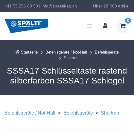
+41 55 256 80 90
|
info@spaelti-ag.ch
Über 18`000 Artikel
0
Startseite
Befehlsgeräte / Not-Halt
Befehlsgeräte
Shortron
SSSA17 Schlüsseltaste rastend
silberfarben SSSA17 Schlegel
Befehlsgeräte / Not-Halt
>
Befehlsgeräte
>
Shortron