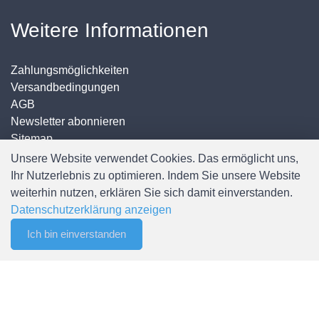
Weitere Informationen
Zahlungsmöglichkeiten
Versandbedingungen
AGB
Newsletter abonnieren
Sitemap
Unsere Website verwendet Cookies. Das ermöglicht uns,
Ihr Nutzerlebnis zu optimieren. Indem Sie unsere Website
weiterhin nutzen, erklären Sie sich damit einverstanden.
Mein Konto
Datenschutzerklärung anzeigen
Ich bin einverstanden
0
Anmelden / Registrieren
Merkliste
Menu
CHF 0.00
Mein Konto
Meine Bestellungen
Passwort ändern