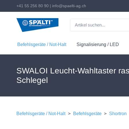
+41 55 256 80 90
|
info@spaelti-ag.ch
Befehlsgeräte / Not-Halt
Signalisierung / LED
SWALOI Leucht-Wahltaster ras
Schlegel
Befehlsgeräte / Not-Halt
>
Befehlsgeräte
>
Shortron