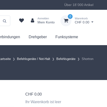
Über 18`000 Artikel
0
Anmelden
Warenkorb
Mein Konto
CHF 0.00
erbindungen
Drehgeber
Funksysteme
tartseite
Befehlsgeräte / Not-Halt
Befehlsgeräte
Shortron
CHF
0.00
Ihr Warenkorb ist leer