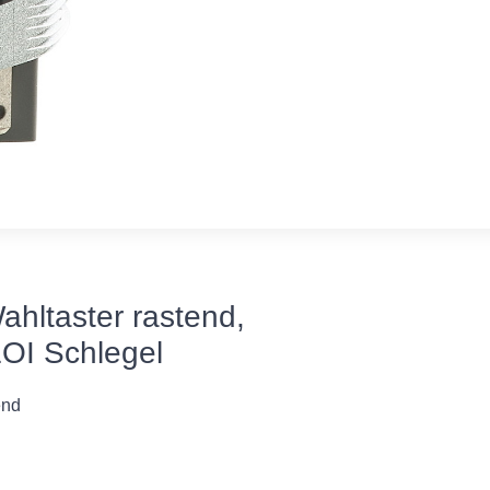
hltaster rastend,
OI Schlegel
end