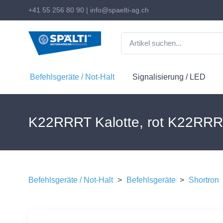
+41 55 256 80 90
|
info@spaelti-ag.ch
Befehlsgeräte / Not-Halt
Signalisierung / LED
K22RRRT Kalotte, rot K22RRR
Befehlsgeräte / Not-Halt
>
Befehlsgeräte
>
Shortron