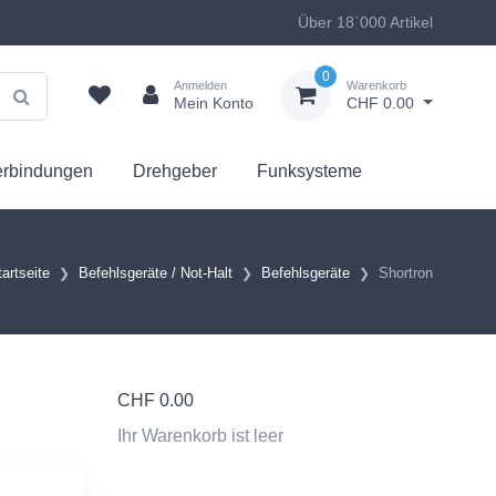
Über 18`000 Artikel
0
Anmelden
Warenkorb
Mein Konto
CHF 0.00
erbindungen
Drehgeber
Funksysteme
tartseite
Befehlsgeräte / Not-Halt
Befehlsgeräte
Shortron
CHF
0.00
Ihr Warenkorb ist leer