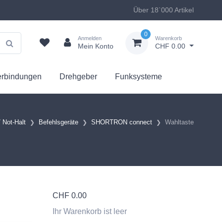
Über 18`000 Artikel
0
Anmelden
Warenkorb
Mein Konto
CHF 0.00
erbindungen
Drehgeber
Funksysteme
 Not-Halt
Befehlsgeräte
SHORTRON connect
Wahltaste
CHF
0.00
Ihr Warenkorb ist leer