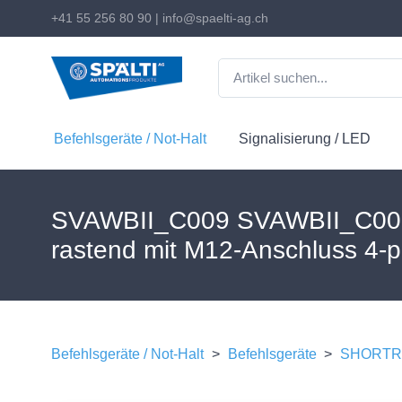
+41 55 256 80 90
|
info@spaelti-ag.ch
Befehlsgeräte / Not-Halt
Signalisierung / LED
SVAWBII_C009 SVAWBII_C009 
rastend mit M12-Anschluss 4-p
Befehlsgeräte / Not-Halt
>
Befehlsgeräte
>
SHORTRO