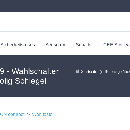
Sicherheitsrelais
Sensoren
Schalter
CEE Steckv
- Wahlschalter
Startseite
Befehlsgeräte /
olig Schlegel
N connect
>
Wahltaste