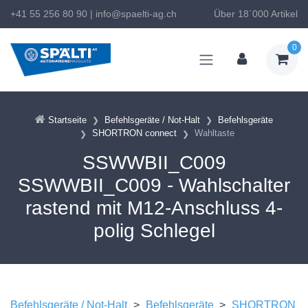
+41 55 256 80 90
|
info@spaelti-ag.ch
Über 18`000 Artikel
0
Startseite
Befehlsgeräte / Not-Halt
Befehlsgeräte
SHORTRON connect
Wahltaste
SSWWBII_C009
SSWWBII_C009 - Wahlschalter
rastend mit M12-Anschluss 4-
polig Schlegel
Befehlsgeräte / Not-Halt
>
Befehlsgeräte
>
SHORTRON