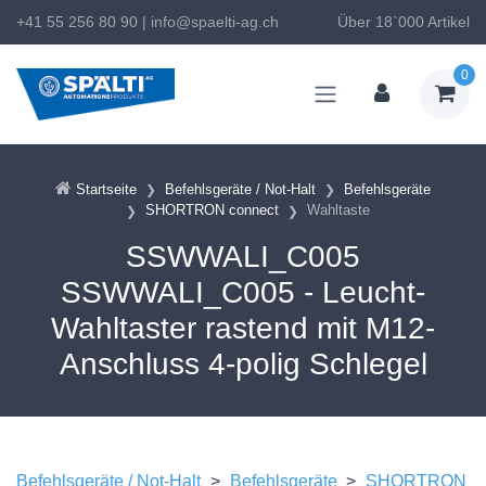
+41 55 256 80 90
|
info@spaelti-ag.ch
Über 18`000 Artikel
0
Startseite
Befehlsgeräte / Not-Halt
Befehlsgeräte
SHORTRON connect
Wahltaste
SSWWALI_C005
SSWWALI_C005 - Leucht-
Wahltaster rastend mit M12-
Anschluss 4-polig Schlegel
Befehlsgeräte / Not-Halt
>
Befehlsgeräte
>
SHORTRON