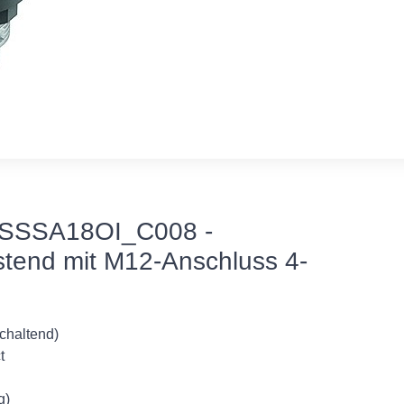
SSSA18OI_C008 -
astend mit M12-Anschluss 4-
schaltend)
t
g)