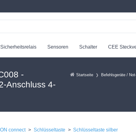
Sicherheitsrelais
Sensoren
Schalter
CEE Steckv
008 -
Startseite
Befehlsgeräte / Not
12-Anschluss 4-
N connect
>
Schlüsseltaste
>
Schlüsseltaste silber