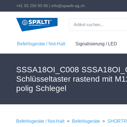
+41 55 256 80 90
|
info@spaelti-ag.ch
Befehlsgeräte / Not-Halt
Signalisierung / LED
SSSA18OI_C008 SSSA18OI_C
Schlüsseltaster rastend mit M
polig Schlegel
Befehlsgeräte / Not-Halt
>
Befehlsgeräte
>
SHORTRO