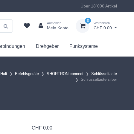
Über 18`000 Artikel
0
Anmelden
Warenkorb
Mein Konto
CHF 0.00
erbindungen
Drehgeber
Funksysteme
-Halt
Befehlsgeräte
SHORTRON connect
Schlüsseltaste
Schlüsseltaste silber
CHF
0.00