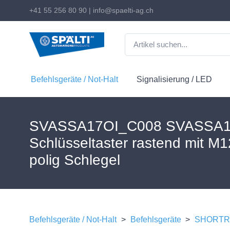
+41 55 256 80 90
|
info@spaelti-ag.ch
Befehlsgeräte / Not-Halt
Signalisierung / LED
SVASSA17OI_C008 SVASSA1
Schlüsseltaster rastend mit M
polig Schlegel
Befehlsgeräte / Not-Halt
>
Befehlsgeräte
>
SHORTRO