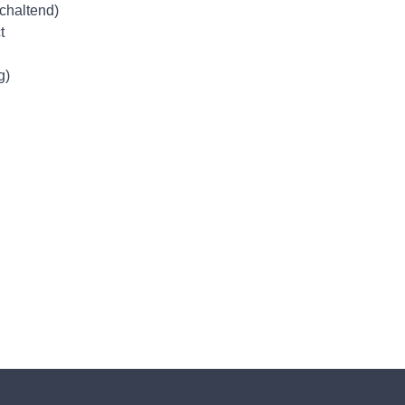
schaltend)
t
g)