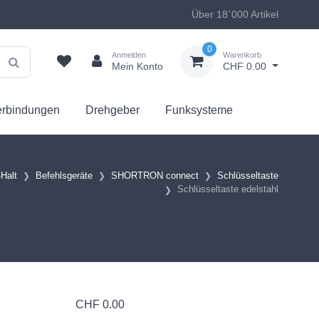
Über 18`000 Artikel
0
Anmelden
Warenkorb
Mein Konto
CHF 0.00
erbindungen
Drehgeber
Funksysteme
-Halt
Befehlsgeräte
SHORTRON connect
Schlüsseltaste
Schlüsseltaste edelstahl
CHF
0.00