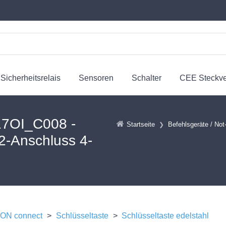
Sicherheitsrelais
Sensoren
Schalter
CEE Steckv
7OI_C008 -
Startseite
Befehlsgeräte / Not
12-Anschluss 4-
N connect
>
Schlüsseltaste
>
Schlüsseltaste edelstahl