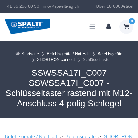
+41 55 256 80 90
|
info@spaelti-ag.ch
Über 18`000 Artikel
0
Startseite
Befehlsgeräte / Not-Halt
Befehlsgeräte
SHORTRON connect
Schlüsseltaste
SSWSSA17I_C007
SSWSSA17I_C007 -
Schlüsseltaster rastend mit M12-
Anschluss 4-polig Schlegel
Befehlsgeräte / Not-Halt
>
Befehlsgeräte
>
SHORTRON