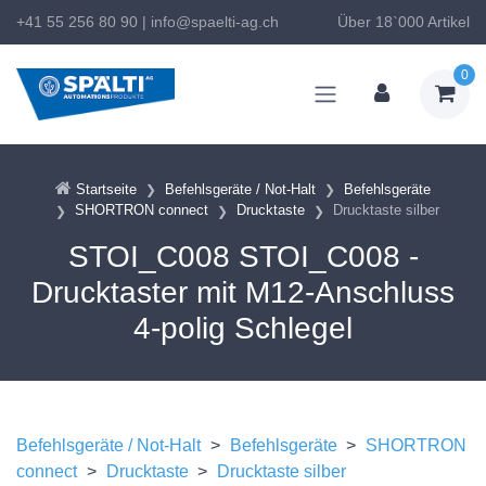
+41 55 256 80 90
|
info@spaelti-ag.ch
Über 18`000 Artikel
0
Startseite
Befehlsgeräte / Not-Halt
Befehlsgeräte
SHORTRON connect
Drucktaste
Drucktaste silber
STOI_C008 STOI_C008 -
Drucktaster mit M12-Anschluss
4-polig Schlegel
Befehlsgeräte / Not-Halt
>
Befehlsgeräte
>
SHORTRON
connect
>
Drucktaste
>
Drucktaste silber