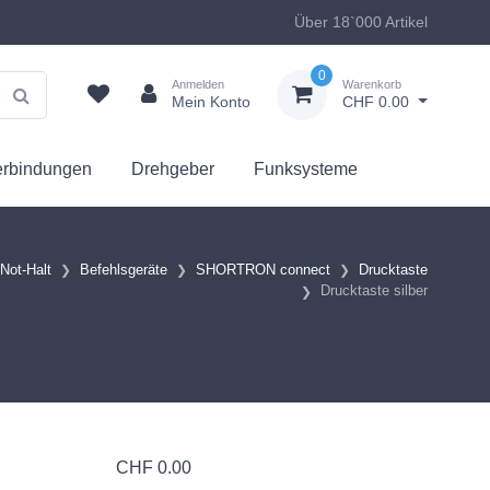
Über 18`000 Artikel
0
Anmelden
Warenkorb
Mein Konto
CHF 0.00
erbindungen
Drehgeber
Funksysteme
 Not-Halt
Befehlsgeräte
SHORTRON connect
Drucktaste
Drucktaste silber
CHF
0.00