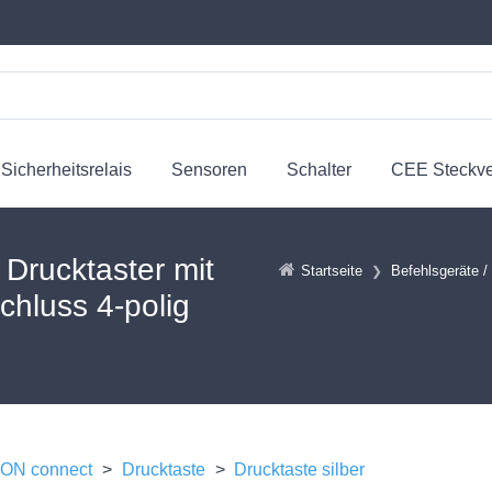
Sicherheitsrelais
Sensoren
Schalter
CEE Steckv
rucktaster mit
Startseite
Befehlsgeräte /
hluss 4-polig
N connect
>
Drucktaste
>
Drucktaste silber