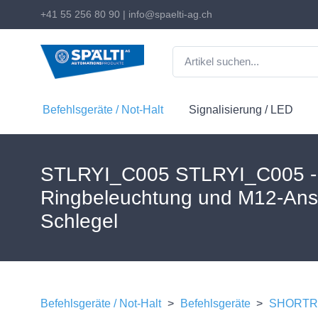
+41 55 256 80 90
|
info@spaelti-ag.ch
Befehlsgeräte / Not-Halt
Signalisierung / LED
STLRYI_C005 STLRYI_C005 - D
Ringbeleuchtung und M12-Ansc
Schlegel
Befehlsgeräte / Not-Halt
>
Befehlsgeräte
>
SHORTRO