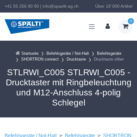
+41 55 256 80 90
|
info@spaelti-ag.ch
Über 18`000 Artikel
0
Startseite
Befehlsgeräte / Not-Halt
Befehlsgeräte
SHORTRON connect
Drucktaste
Drucktaste silber
STLRWI_C005 STLRWI_C005 -
Drucktaster mit Ringbeleuchtung
und M12-Anschluss 4-polig
Schlegel
Befehlsgeräte / Not-Halt
>
Befehlsgeräte
>
SHORTRON