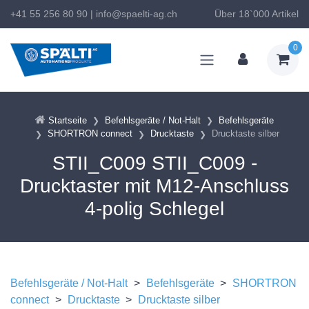
+41 55 256 80 90
|
info@spaelti-ag.ch
Über 18`000 Artikel
0
Startseite
Befehlsgeräte / Not-Halt
Befehlsgeräte
SHORTRON connect
Drucktaste
Drucktaste silber
STII_C009 STII_C009 -
Drucktaster mit M12-Anschluss
4-polig Schlegel
Befehlsgeräte / Not-Halt
>
Befehlsgeräte
>
SHORTRON
connect
>
Drucktaste
>
Drucktaste silber