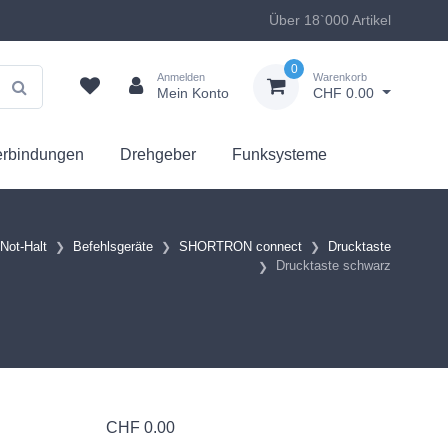
Über 18`000 Artikel
0
Anmelden
Warenkorb
Mein Konto
CHF 0.00
erbindungen
Drehgeber
Funksysteme
 Not-Halt
Befehlsgeräte
SHORTRON connect
Drucktaste
Drucktaste schwarz
CHF
0.00