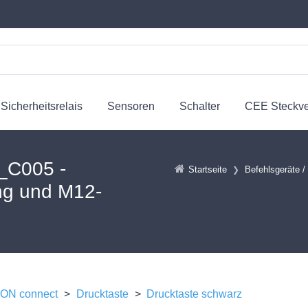
Sicherheitsrelais
Sensoren
Schalter
CEE Steckv
C005 -
Startseite
Befehlsgeräte /
ng und M12-
N connect
>
Drucktaste
>
Drucktaste schwarz