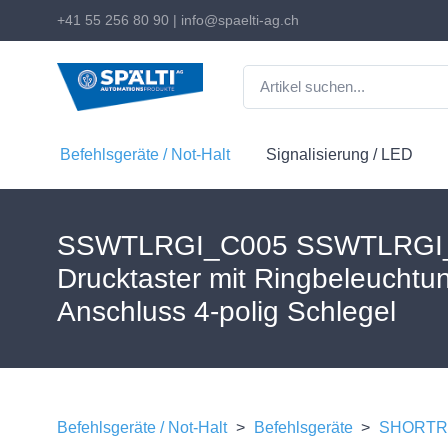
+41 55 256 80 90
|
info@spaelti-ag.ch
Befehlsgeräte / Not-Halt
Signalisierung / LED
SSWTLRGI_C005 SSWTLRGI_
Drucktaster mit Ringbeleuchtu
Anschluss 4-polig Schlegel
Befehlsgeräte / Not-Halt
>
Befehlsgeräte
>
SHORTRO