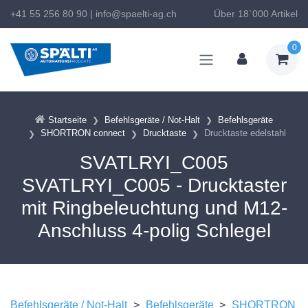
+41 55 256 80 90
|
info@spaelti-ag.ch
Über 18`000 Artikel
0
Startseite
Befehlsgeräte / Not-Halt
Befehlsgeräte
SHORTRON connect
Drucktaste
Drucktaste edelstahl
SVATLRYI_C005
SVATLRYI_C005 - Drucktaster
mit Ringbeleuchtung und M12-
Anschluss 4-polig Schlegel
Befehlsgeräte / Not-Halt
>
Befehlsgeräte
>
SHORTRON