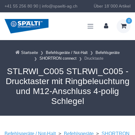
+41 55 256 80 90
|
info@spaelti-ag.ch
Über 18`000 Artikel
0
Startseite
Befehlsgeräte / Not-Halt
Befehlsgeräte
SHORTRON connect
Drucktaste
STLRWI_C005 STLRWI_C005 -
Drucktaster mit Ringbeleuchtung
und M12-Anschluss 4-polig
Schlegel
Befehlsgeräte / Not-Halt
>
Befehlsgeräte
>
SHORTRON