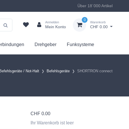
Über 18`000 Artikel
0
Anmelden
Warenkorb
Mein Konto
CHF 0.00
erbindungen
Drehgeber
Funksysteme
Befehlsgeräte / Not-Halt
Befehlsgeräte
SHORTRON connect
CHF
0.00
Ihr Warenkorb ist leer