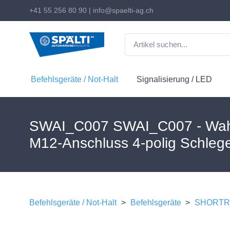
+41 55 256 80 90
|
info@spaelti-ag.ch
Befehlsgeräte / Not-Halt
Signalisierung / LED
SWAI_C007 SWAI_C007 - Wahls
M12-Anschluss 4-polig Schlege
Befehlsgeräte / Not-Halt
>
Befehlsgeräte
>
SHORTRO