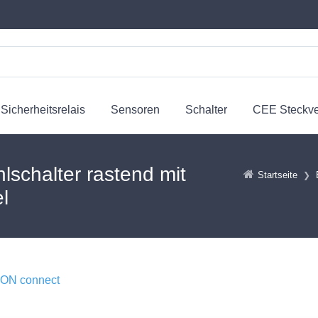
Sicherheitsrelais
Sensoren
Schalter
CEE Steckv
chalter rastend mit
Startseite
l
N connect