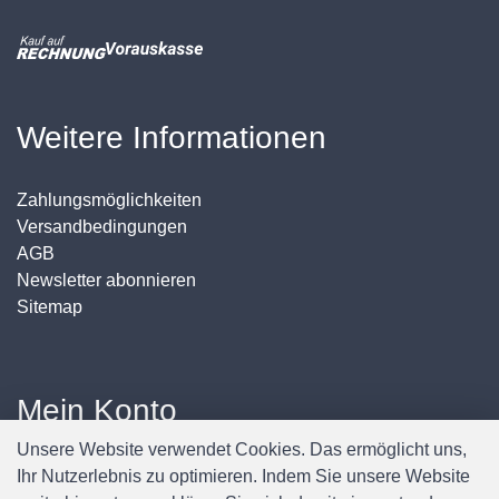
Weitere Informationen
Zahlungsmöglichkeiten
Versandbedingungen
AGB
Newsletter abonnieren
Sitemap
Mein Konto
Unsere Website verwendet Cookies. Das ermöglicht uns,
Anmelden / Registrieren
Ihr Nutzerlebnis zu optimieren. Indem Sie unsere Website