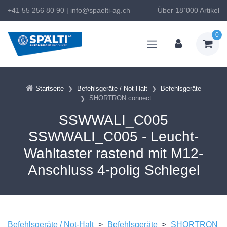
+41 55 256 80 90
|
info@spaelti-ag.ch
Über 18`000 Artikel
0
Startseite
Befehlsgeräte / Not-Halt
Befehlsgeräte
SHORTRON connect
SSWWALI_C005
SSWWALI_C005 - Leucht-
Wahltaster rastend mit M12-
Anschluss 4-polig Schlegel
Befehlsgeräte / Not-Halt
>
Befehlsgeräte
>
SHORTRON