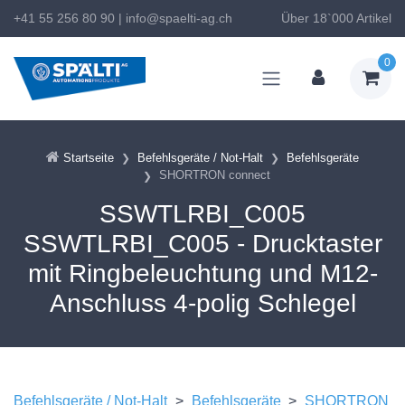
+41 55 256 80 90
|
info@spaelti-ag.ch
Über 18`000 Artikel
0
Startseite
Befehlsgeräte / Not-Halt
Befehlsgeräte
SHORTRON connect
SSWTLRBI_C005
SSWTLRBI_C005 - Drucktaster
mit Ringbeleuchtung und M12-
Anschluss 4-polig Schlegel
Befehlsgeräte / Not-Halt
>
Befehlsgeräte
>
SHORTRON