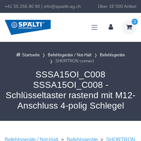
+41 55 256 80 90
|
info@spaelti-ag.ch
Über 18`000 Artikel
0
Startseite
Befehlsgeräte / Not-Halt
Befehlsgeräte
SHORTRON connect
SSSA15OI_C008
SSSA15OI_C008 -
Schlüsseltaster rastend mit M12-
Anschluss 4-polig Schlegel
Befehlsgeräte / Not-Halt
>
Befehlsgeräte
>
SHORTRON