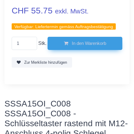
CHF 55.75
exkl. MwSt.
Verfügbar:
Liefertermin gemäss Auftragsbestätigung
Stk.
In den Warenkorb
Zur Merkliste hinzufügen
SSSA15OI_C008
SSSA15OI_C008 -
Schlüsseltaster rastend mit M12-
Anschluss 4-polig Schlegel