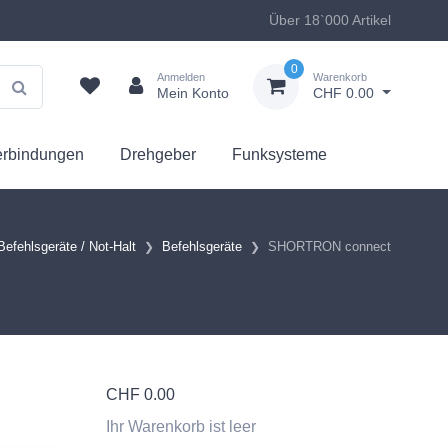
Über 18`000 Artikel
0
Anmelden
Warenkorb
Mein Konto
CHF 0.00
erbindungen
Drehgeber
Funksysteme
Befehlsgeräte / Not-Halt
Befehlsgeräte
SHORTRON connect
CHF
0.00
Ihr Warenkorb ist leer