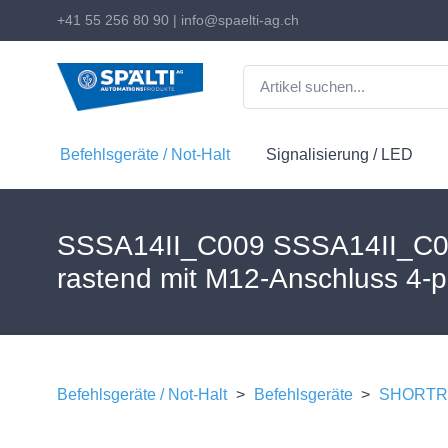
+41 55 256 80 90
|
info@spaelti-ag.ch
Befehlsgeräte / Not-Halt
Signalisierung / LED
SSSA14II_C009 SSSA14II_C009
rastend mit M12-Anschluss 4-p
Befehlsgeräte / Not-Halt
>
Befehlsgeräte
>
SHORTRO