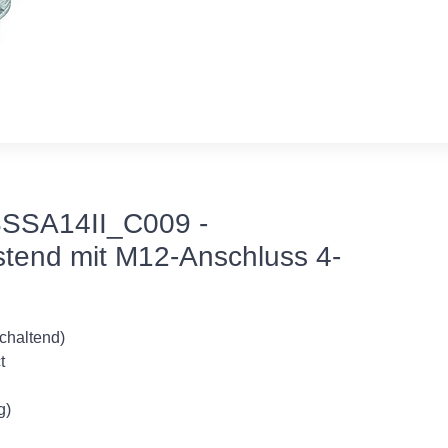
SSA14II_C009 -
astend mit M12-Anschluss 4-
schaltend)
t
g)