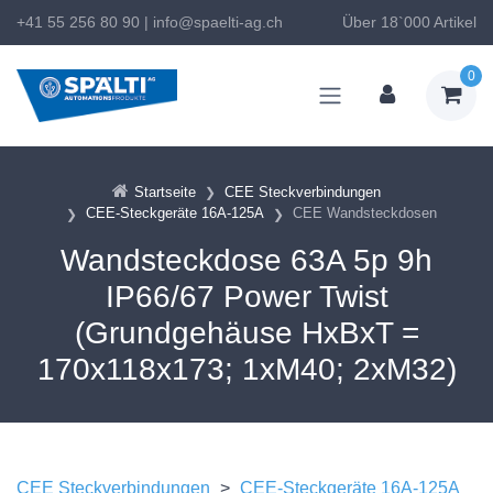
+41 55 256 80 90
|
info@spaelti-ag.ch
Über 18`000 Artikel
0
Startseite
CEE Steckverbindungen
CEE-Steckgeräte 16A-125A
CEE Wandsteckdosen
Wandsteckdose 63A 5p 9h
IP66/67 Power Twist
(Grundgehäuse HxBxT =
170x118x173; 1xM40; 2xM32)
CEE Steckverbindungen
>
CEE-Steckgeräte 16A-125A