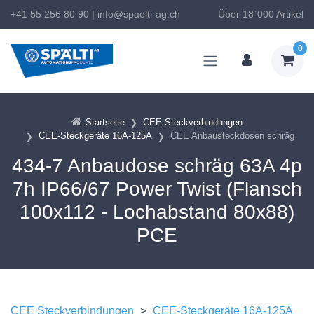
+41 55 256 80 90
|
info@spaelti-ag.ch
Über 18`000 Artikel
0
Startseite
CEE Steckverbindungen
CEE-Steckgeräte 16A-125A
CEE Anbausteckdosen schräg
434-7 Anbaudose schräg 63A 4p
7h IP66/67 Power Twist (Flansch
100x112 - Lochabstand 80x88)
PCE
CEE Steckverbindungen
>
CEE-Steckgeräte 16A-125A