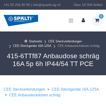
+41 55 256 80 90
|
info@spaelti-ag.ch
Über 18`000 Artikel
0
Startseite
CEE Steckverbindungen
CEE-Steckgeräte 16A-125A
CEE Anbausteckdosen schräg
415-6TTf87 Anbaudose schräg
16A 5p 6h IP44/54 TT PCE
CEE Steckverbindungen
>
CEE-Steckgeräte 16A-125A
>
CEE Anbausteckdosen schräg