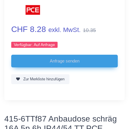
CHF 8.28
exkl. MwSt.
10.35
Verfügbar:
Auf Anfrage
Zur Merkliste hinzufügen
415-6TTf87 Anbaudose schräg
16A 5p 6h IP44/54 TT PCE