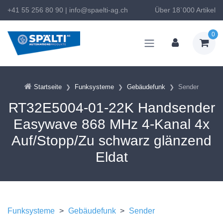
+41 55 256 80 90
|
info@spaelti-ag.ch
Über 18`000 Artikel
0
Startseite
Funksysteme
Gebäudefunk
Sender
RT32E5004-01-22K Handsender
Easywave 868 MHz 4-Kanal 4x
Auf/Stopp/Zu schwarz glänzend
Eldat
Funksysteme
>
Gebäudefunk
>
Sender