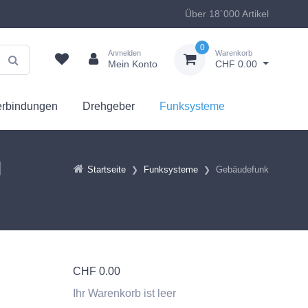
Über 18`000 Artikel
0
Anmelden
Warenkorb
Mein Konto
CHF 0.00
erbindungen
Drehgeber
Funksysteme
l
Startseite
Funksysteme
Gebäudefunk
CHF
0.00
Ihr Warenkorb ist leer