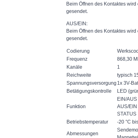
Beim Öffnen des Kontaktes wird 
gesendet.
AUS/EIN:
Beim Öffnen des Kontaktes wird 
gesendet.
Codierung
Werkscod
Frequenz
868,30 
Kanäle
1
Reichweite
typisch 1
Spannungsversorgung
1x 3V-Ba
Betätigungskontrolle
LED (grün
EIN/AUS
Funktion
AUS/EIN
STATUS
Betriebstemperatur
-20 °C bi
Sendemod
Abmessungen
Magnetwi