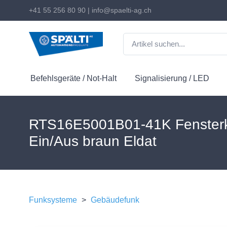
+41 55 256 80 90
|
info@spaelti-ag.ch
Befehlsgeräte / Not-Halt
Signalisierung / LED
RTS16E5001B01-41K Fensterk
Ein/Aus braun Eldat
Funksysteme
>
Gebäudefunk