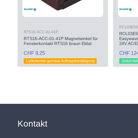
RCL03E50
RTS16-ACC-01-41P
RCL03E50
RTS16-ACC-01-41P Magnetwinkel für
Easywave
Fensterkontakt RTS16 braun Eldat
24V AC/D
CHF 9.25
CHF 12
Liefertermin gemäss Auftragsbestätigung
Sofort lie
Kontakt