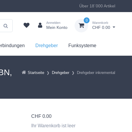
Über 18`000 Artikel
0
Anmelden
Warenkorb
Mein Konto
CHF 0.00
erbindungen
Drehgeber
Funksysteme
ABN,
Startseite
Drehgeber
Drehgeber inkremental
CHF
0.00
Ihr Warenkorb ist leer