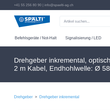
+41 55 256 80 90
|
info@spaelti-ag.ch
Befehlsgeräte / Not-Halt
Signalisierung / LED
Drehgeber inkremental, optisch
2 m Kabel, Endhohlwelle: Ø 5
Drehgeber
>
Drehgeber inkremental