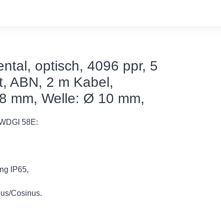
tal, optisch, 4096 ppr, 5
t, ABN, 2 m Kabel,
58 mm, Welle: Ø 10 mm,
, WDGI 58E:
ng IP65,
nus/Cosinus.