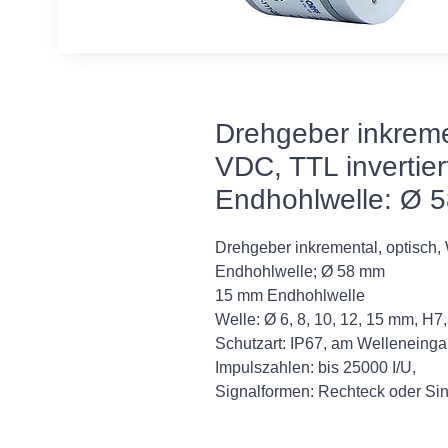
Drehgeber inkremen
VDC, TTL invertier
Endhohlwelle: Ø 
Drehgeber inkremental, optisch
Endhohlwelle; Ø 58 mm
15 mm Endhohlwelle
Welle: Ø 6, 8, 10, 12, 15 mm, H7,
Schutzart: IP67, am Welleneinga
Impulszahlen: bis 25000 I/U,
Signalformen: Rechteck oder Si