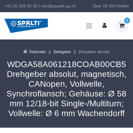
+41 55 256 80 90
|
info@spaelti-ag.ch
Über 18`000 Artikel
0
Startseite
Drehgeber
Drehgeber absolut
WDGA58A061218COAB00CB5
Drehgeber absolut, magnetisch,
CANopen, Vollwelle,
Synchroflansch; Gehäuse: Ø 58
mm 12/18-bit Single-/Multiturn;
Vollwelle: Ø 6 mm Wachendorff